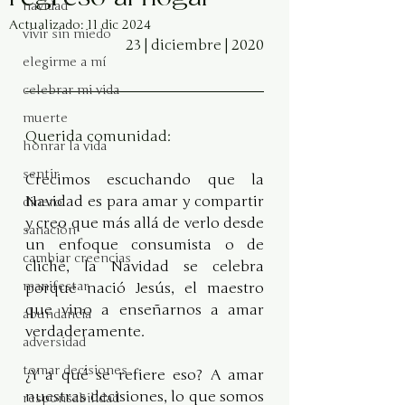
navidad
Actualizado:
11 dic 2024
vivir sin miedo
23 | diciembre | 2020
elegirme a mí
celebrar mi vida
muerte
Querida comunidad:
honrar la vida
sentir
Crecimos escuchando que la 
Navidad es para amar y compartir 
dinero
y creo que más allá de verlo desde 
sanación
un enfoque consumista o de 
cambiar creencias
cliché, la Navidad se celebra 
manifestar
porque nació Jesús, el maestro 
que vino a enseñarnos a amar 
abundancia
verdaderamente.
adversidad
tomar decisiones
¿Y a qué se refiere eso? A amar 
nuestras decisiones, lo que somos 
responsabilidad