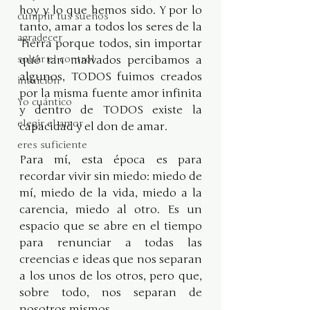
hoy y lo que hemos sido. Y por lo 
cumplir tus sueños
tanto, amar a todos los seres de la 
agradecer
Tierra porque todos, sin importar 
soltar el control
qué tan malvados percibamos a 
algunos, TODOS fuimos creados 
intuición
por la misma fuente amor infinita 
Yo cuántico
y dentro de TODOS existe la 
elegir el amor
capacidad y el don de amar.
eres suficiente
Para mí, esta época es para 
recordar vivir sin miedo: miedo de 
mí, miedo de la vida, miedo a la 
carencia, miedo al otro. Es un 
espacio que se abre en el tiempo 
para renunciar a todas las 
creencias e ideas que nos separan 
a los unos de los otros, pero que, 
sobre todo, nos separan de 
nosotros mismos.