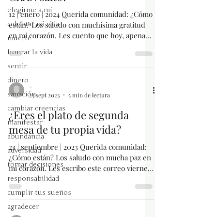
elegirme a mí
12 | enero | 2024 Querida comunidad: ¿Cómo
celebrar mi vida
están? Los saludo con muchísima gratitud
en mi corazón. Les cuento que hoy, apenas
muerte
abrí los...
honrar la vida
sentir
dinero
-
sanación
23 sept 2023
5 min de lectura
cambiar creencias
¿Eres el plato de segunda
manifestar
mesa de tu propia vida?
abundancia
23 | septiembre | 2023 Querida comunidad:
adversidad
¿Cómo están? Los saludo con mucha paz en
tomar decisiones
mi corazón. Les escribo este correo viernes
7pm,...
responsabilidad
cumplir tus sueños
agradecer