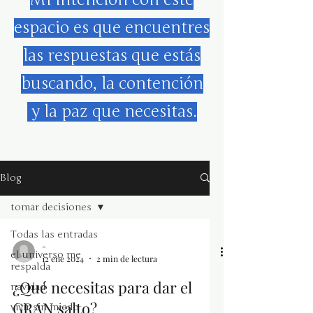
espacio es que encuentres
las respuestas que estás
buscando, la contención
y la paz que necesitas.
Blog
tomar decisiones
Todas las entradas
-
el universo me
12 ene 2024
2 min de lectura
respalda
¿Qué necesitas para dar el
navidad
GRAN salto?
vivir sin miedo