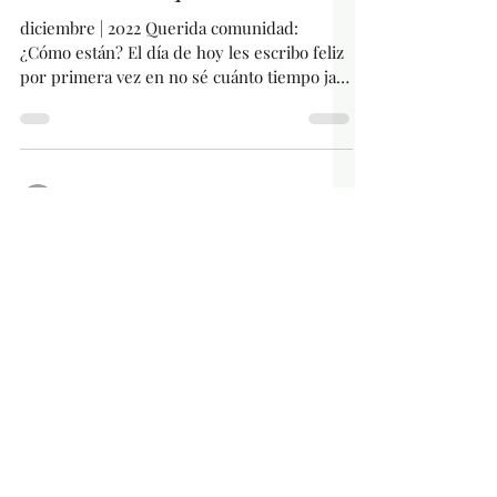
diciembre | 2022 Querida comunidad:
¿Cómo están? El día de hoy les escribo feliz
por primera vez en no sé cuánto tiempo jaja.
Ayer, por...
-
26 ago 2022
1 min de lectura
¿Qué estás dispuestx a hacer
para estar bien?
agosto | 2022 Querida comunidad: ¿Qué tal
estuvo su semana? Les cuento que ayer
tuvimos la última sesión de "Ilumina tu vida"
y quiero...