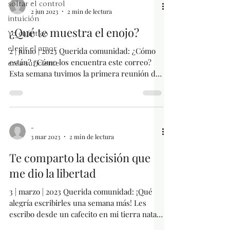
-
soltar el control
2 jun 2023
2 min de lectura
intuición
¿Qué te muestra el enojo?
Yo cuántico
elegir el amor
2 | junio | 2023 Querida comunidad: ¿Cómo
están? ¿Cómo los encuentra este correo? ​
eres suficiente
Esta semana tuvimos la primera reunión de
Ilumina tu...
-
3 mar 2023
2 min de lectura
Te comparto la decisión que
me dio la libertad
3 | marzo | 2023 Querida comunidad: ¡Qué
alegría escribirles una semana más! Les
escribo desde un cafecito en mi tierra natal,
Toluca la...