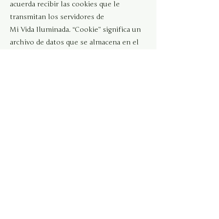
acuerda recibir las cookies que le
transmitan los servidores de
Mi Vida Iluminada. “Cookie” significa un
archivo de datos que se almacena en el
disco duro de la
computadora cuando este tiene acceso al
Portal. Las cookies pueden contener
información tal como
la identificación proporcionada por el
usuario o información para rastrear las
páginas que el usuario
ha visitado. Una cookie no puede leer los
datos o información del disco duro del
usuario ni leer las
cookies creadas por otros sitios o
páginas.
En todo momento el usuario es el