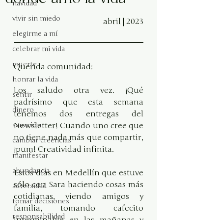
navidad
vivir sin miedo
abril | 2023
elegirme a mí
celebrar mi vida
muerte
Querida comunidad:
honrar la vida
Los saludo otra vez. ¡Qué 
sentir
padrísimo que esta semana 
dinero
tenemos dos entregas del 
sanación
Newsletter! Cuando uno cree que 
no tiene nada más que compartir, 
cambiar creencias
¡pum! Creatividad infinita.
manifestar
abundancia
Estos días en Medellín que estuve 
sólo con Sara haciendo cosas más 
adversidad
cotidianas, viendo amigos y 
tomar decisiones
familia, tomando cafecito 
responsabilidad
interminable en las mañanas y 