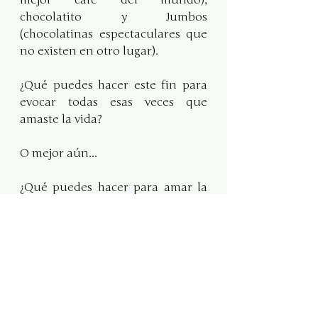
chocolatito y Jumbos 
(chocolatinas espectaculares que 
no existen en otro lugar).
¿Qué puedes hacer este fin para 
evocar todas esas veces que 
amaste la vida?
O mejor aún...
¿Qué puedes hacer para amar la 
vida de una forma nueva e 
inesperada este fin de semana?
Bienvenida a tu vida iluminada. 
🫶🏼💫
Gracias por estar aquí,