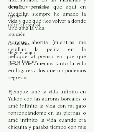
demás... pensaba que aquí en 
cumplir tus sueños
Medellín siempre he amado la 
agradecer
vida y que qué rico volver a donde 
soltar el control
uno ama la vida.
intuición
​Aunque ahorita (mientras me 
Yo cuántico
cepillan la pelita en la 
elegir el amor
peluquería) pienso en que qué 
eres suficiente
pesar que amemos tanto la vida 
en lugares a los que no podemos 
regresar.
Ejemplo: amé la vida infinito en 
Yukon con las auroras boreales, o 
amé infinito la vida con mi gato 
ronroneándome en las piernas, o 
amé infinito la vida cuando era 
chiquita y pasaba tiempo con mis 