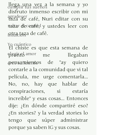
llega una vez a la semana y yo 
cumplir tus sueños
disfruto inmenso escribir con mi 
agradecer
taza de café, Nuri editar con su 
soltar el control
taza de café, y ustedes leer con 
otra taza de café.
intuición
Yo cuántico
El chiste es que esta semana de 
elegir el amor
pronto me llegaban 
pensamientos de "ay quiero 
eres suficiente
contarle a la comunidad que vi tal 
película, me urge comentarla... 
No, no, hay que hablar de 
conspiraciones, si estaría 
increíble" y esas cosas... Entonces 
dije: ¿En dónde compartiré eso? 
¿En stories? y la verdad stories lo 
tengo que súper administrar 
porque ya saben IG y sus cosas. 