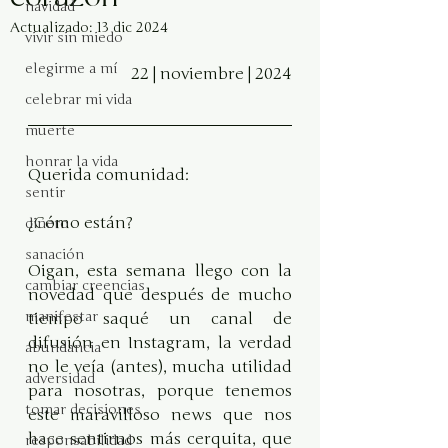
navidad
Actualizado:
13 dic 2024
vivir sin miedo
elegirme a mí
22 | noviembre | 2024
celebrar mi vida
muerte
honrar la vida
Querida comunidad:
sentir
¿Cómo están? 
dinero
sanación
Oigan, esta semana llego con la 
cambiar creencias
novedad que después de mucho 
manifestar
tiempo saqué un canal de 
difusión en Instagram, la verdad 
abundancia
no le veía (antes), mucha utilidad 
adversidad
para nosotras, porque tenemos 
tomar decisiones
este maravilloso news que nos 
hace sentirnos más cerquita, que 
responsabilidad