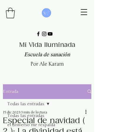
Mi Vida Iluminada
Escuela de sanación
Por Ale Karam
Entrada
Todas las entradas
15 dic 2023
3 min de lectura
Todas las entradas
Especial de navidad (
el universo me respalda
2 ): La divinidad está