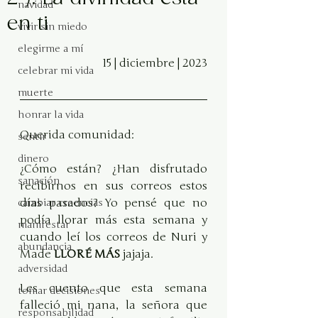
navidad
en ti
vivir sin miedo
elegirme a mí
15 | diciembre | 2023
celebrar mi vida
muerte
honrar la vida
Querida comunidad:
sentir
dinero
¿Cómo están? ¿Han disfrutado 
sanación
recibirnos en sus correos estos 
días pasados? Yo pensé que no 
cambiar creencias
podía llorar más esta semana y 
manifestar
cuando leí los correos de Nuri y 
abundancia
Made 
LLORÉ MÁS
 jajaja.
adversidad
Les cuento que esta semana 
tomar decisiones
falleció mi nana, la señora que 
responsabilidad