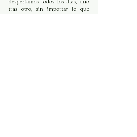
despertamos todos los días, uno 
tras otro, sin importar lo que 
estemos atravesando.
Es eso que nos hace seguir 
adelante un pasito cada vez.
La Navidad es celebrar la 
conciencia que tenemos de esa 
divinidad que vive dentro de 
nosotros. Es reconocernos uno 
mismo con el Amor, la Gratitud y 
la Paz. Y no solo eso, sino ejercer 
nuestro derecho divino de 
SER
Amor, Gratitud y Paz.
Esta Navidad te invito a que no 
importa qué pase fuera de ti, qué 
circunstancias externas te 
rodeen, recuerdes que más allá 