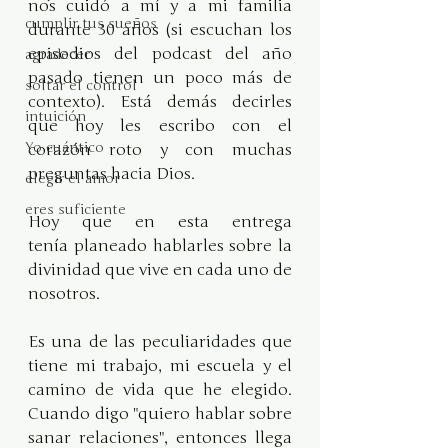
nos cuidó a mí y a mi familia 
cumplir tus sueños
durante 30 años (si escuchan los 
episodios del podcast del año 
agradecer
pasado tienen un poco más de 
soltar el control
contexto). Está demás decirles 
intuición
que hoy les escribo con el 
Yo cuántico
corazón roto y con muchas 
preguntas hacia Dios.
elegir el amor
eres suficiente
Hoy que en esta entrega 
tenía planeado hablarles sobre la 
divinidad que vive en cada uno de 
nosotros.
Es una de las peculiaridades que 
tiene mi trabajo, mi escuela y el 
camino de vida que he elegido. 
Cuando digo "quiero hablar sobre 
sanar relaciones", entonces llega 