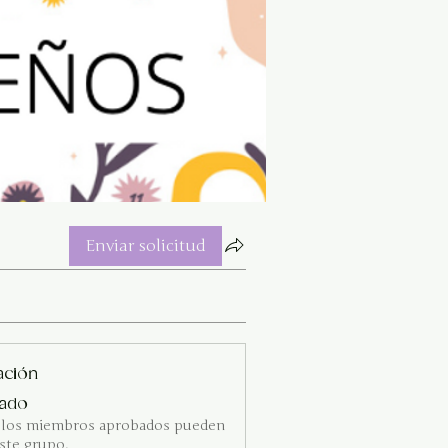
Enviar solicitud
ación
vado
 los miembros aprobados pueden
ste grupo.