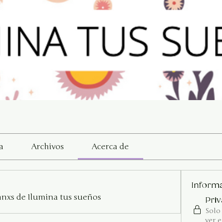
a
Archivos
Acerca de
Inform
xs de Ilumina tus sueños
Pri
Solo
ver e