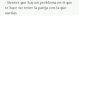
- Sientes que hay un problema en ti que 
te hace no tener la pareja con la que 
sueñas.
Mostrar más
Entradas
Venta finalizada
Tipo de entrada
Sanación linaje | Pareja
Leer más
Precio
$1,800.00