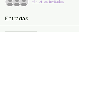
+34 otros invitados
Entradas
Entradas agotadas
Tipo de entrada
Círculo de Sanación
Precio
$350.00
Este evento está agotado
Compartir este evento