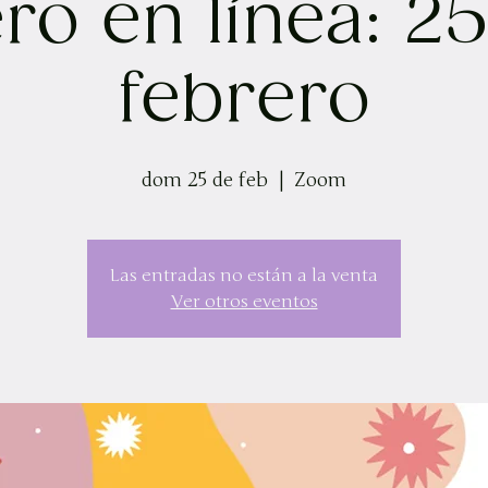
ro en línea: 2
febrero
dom 25 de feb
  |  
Zoom
Las entradas no están a la venta
Ver otros eventos