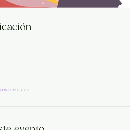
icación
ros invitados
ste evento