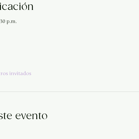
icación
:30 p.m.
tros invitados
ste evento