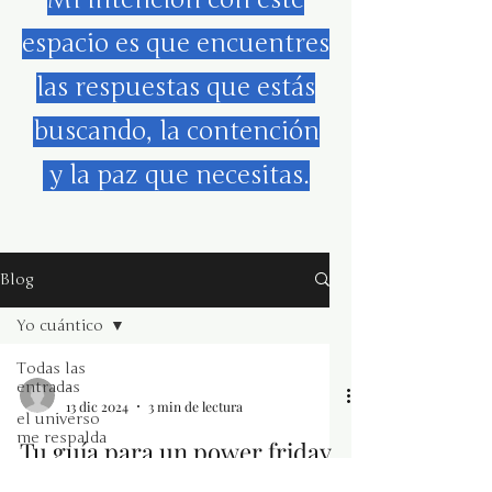
espacio es que encuentres
las respuestas que estás
buscando, la contención
y la paz que necesitas.
Blog
Yo cuántico
Todas las
entradas
-
13 dic 2024
3 min de lectura
el universo
me respalda
Tu guía para un power friday
navidad
13 | diciembre | 2024 Querida comunidad: